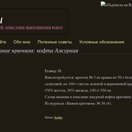
и
ИЙ, ОПИСАНИЕ ВЫПОЛНЕНИЯ РАБОТ
йте
Обо мне
Полезные советы
Условные обозначения
ание крючком: кофта Ажурная
Размер 38.
Вам потребуется: крючок № 3 из пряжи по 50 г бел
салатовой, по 100 г светло-зеленой и коричневой п
(70% коттон, 30% вискоза, 100 г/ 350 м).
Схема вязания и описание ажурной кофты крючком
Из журнала «Вяжем крючком» № 56 (4).
Метки:
Кофта