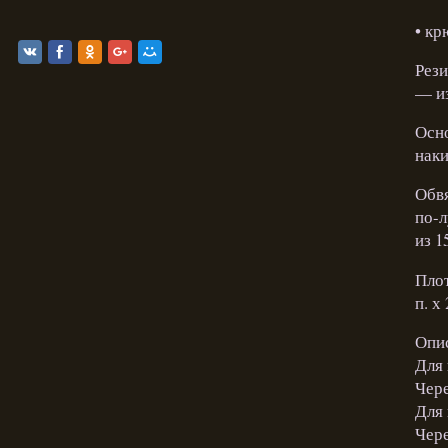
• кр
Рези
— и
Осно
наки
Обвя
по-л
из 1
Плот
п. х
Опи
Для 
Чере
Для 
Чере