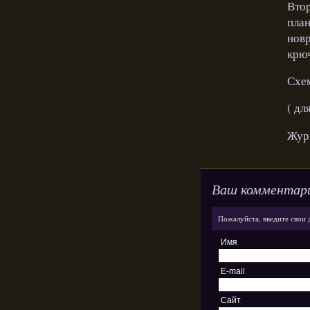
Втор
план
новр
крюч
Схе
( дл
Журн
Ваш комментар
Пожалуйста, введите свои 
Имя
E-mail
Сайт