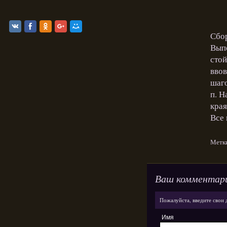
Сбо
Выпо
стой
ввов
шаго
п. Н
края
Все 
Метк
Ваш комментар
Пожалуйста, введите свои 
Имя