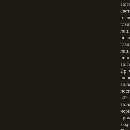
Посл
свет
р. л
глад
лиц.
розо
глад
лиц.
черн
Посл
2 р.
шерс
Поло
посп
502 
Поло
черн
кром
закр