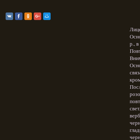
Лице
Осно
р., 
Повт
Вним
Осно
связ
кром
Посл
розо
повт
свет
верб
черн
глад
черн