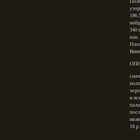
Поло
узор
186,
набр
340 
изн.
Плот
Вним
ОПИ
снач
поло
черн
и вс
пала
посл
явля
18 р