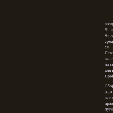
возд
Чере
Чере
сред
см.
Лева
вяза
на с
для 
Прав
Сбор
р., 
все 
прав
пуго