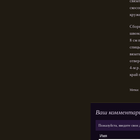
связа
скосо
круже
Сборк
швом.
8 см 
спицы
вязат
отвер
4-м р
край 
Метки:
Ваш комментар
Пожалуйста, введите свои 
Имя