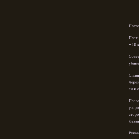
Платоч
Плотн
= 10 
Совет
убавл
Спинк
Через
см и 
Права
узоро
сторо
Левая
Рукав