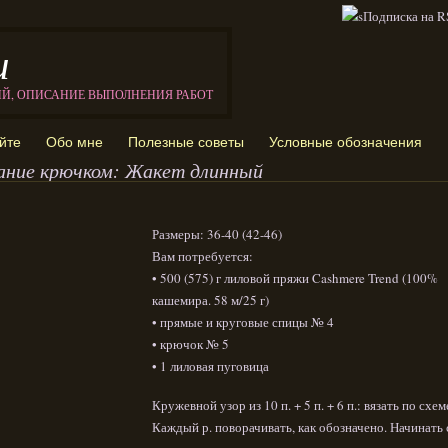
и
ИЙ, ОПИСАНИЕ ВЫПОЛНЕНИЯ РАБОТ
йте
Обо мне
Полезные советы
Условные обозначения
ание крючком: Жакет длинный
Размеры: 36-40 (42-46)
Вам потребуется:
• 500 (575) г лиловой пряжи Cashmere Trend (100%
кашемира. 58 м/25 г)
• прямые и круговые спицы № 4
• крючок № 5
• 1 лиловая пуговица
Кружевной узор из 10 п. + 5 п. + 6 п.: вязать по схем
Каждый р. поворачивать, как обозначено. Начинать 