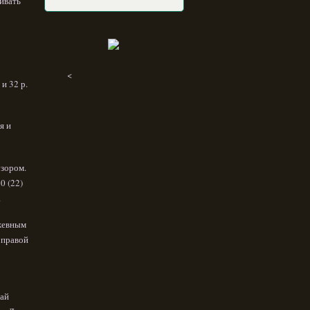
ивать
<
 и 32 р.
я и
узором.
0 (22)
.
ужевным
 правой
рай