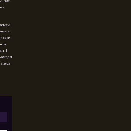
ы. Для
оте
ечевым
вязать
уговые
п. и
ить 1
в каждом
ть весь