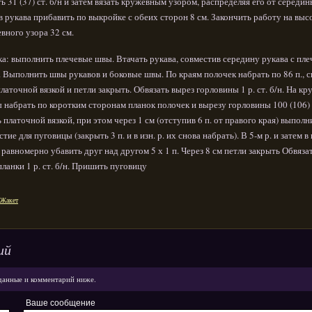
ть 31 (37) ст. б/н и затем вязать кружевным узором, распределяя его от середин
в рукава прибавить по выкройке с обеих сторон 8 см. Закончить работу на выс
вного узора 32 см.
а: выполнить плечевые швы. Втачать рукава, совместив середину рукава с пл
 Выполнить швы рукавов и боковые швы. По краям полочек набрать по 86 п., с
платочной вязкой и петли закрыть. Обвязать вырез горловины 1 р. ст. б/н. На кр
 набрать по коротким сторонам планок полочек и вырезу горловины 100 (106) 
ь платочной вязкой, при этом через 1 см (отступив 6 п. от правого края) выполн
стие для пуговицы (закрыть 3 п. и в изн. р. их снова набрать). В 5-м р. и затем 
. равномерно убавить друг над другом 5 х 1 п. Через 8 см петли закрыть Обвяза
планки 1 р. ст. б/н. Пришить пуговицу
Жакет
ий
данные и комментарий ниже.
Ваше сообщение