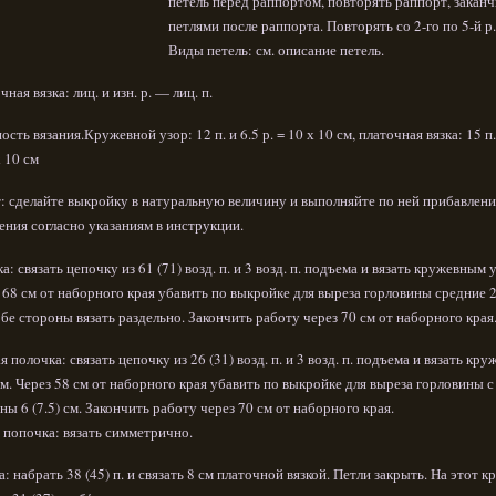
петель перед раппортом, повторять раппорт, заканч
петлями после раппорта. Повторять со 2-го по 5-й р.
Виды петель: см. описание петель.
ная вязка: лиц. и изн. р. — лиц. п.
ость вязания.Кружевной узор: 12 п. и 6.5 р. = 10 х 10 см, платочная вязка: 15 п.
х 10 см
: сделайте выкройку в натуральную величину и выполняйте по ней прибавлени
ения согласно указаниям в инструкции.
а: связать цепочку из 61 (71) возд. п. и 3 возд. п. подъема и вязать кружевным 
 68 см от наборного края убавить по выкройке для выреза горловины средние 2
обе стороны вязать раздельно. Закончить работу через 70 см от наборного края
я полочка: связать цепочку из 26 (31) возд. п. и 3 возд. п. подъема и вязать кр
м. Через 58 см от наборного края убавить по выкройке для выреза горловины с
ны 6 (7.5) см. Закончить работу через 70 см от наборного края.
 попочка: вязать симметрично.
а: набрать 38 (45) п. и связать 8 см платочной вязкой. Петли закрыть. На этот к