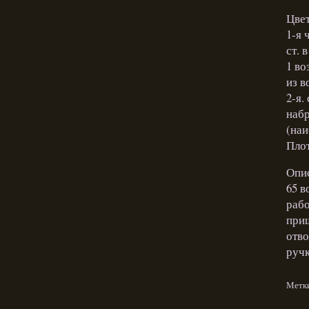
Цвет
1-я 
ст. 
1 во
из в
2-я.
набр
(наи
Плот
Опис
65 в
рабо
приш
отво
ручк
Метк