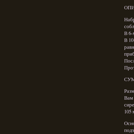
ОПИ
Набр
собл
В 6-
В 10
равн
приб
Посл
Прот
СУ
Разм
Вам 
сире
105 
Осно
подъ