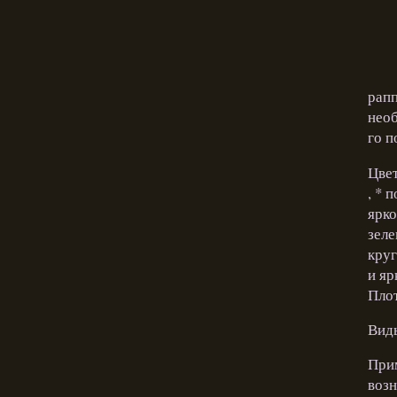
рапп
необ
го п
Цвет
, * 
ярко
зеле
круг
и яр
Плот
Виды
Прим
возн