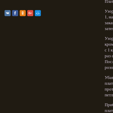
Плат
Узор
1, н
зака
зате
Узор
кром
с 1 
раз 
Посл
розо
Убав
плат
прот
петл
Приб
плат