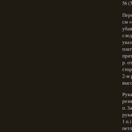
56 (
Пере
см =
убав
след
указ
плат
прит
р. о
стор
2-м 
высо
Рука
рези
п. З
рука
1 п.
петл