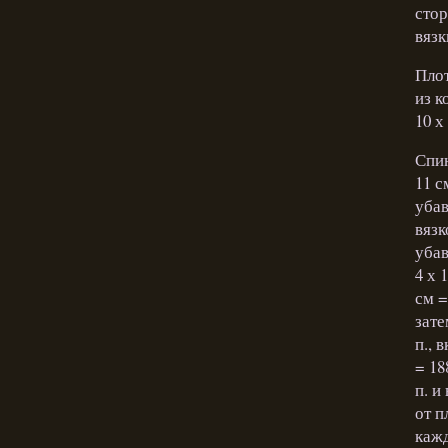
стор
вязк
Плот
из к
10 х
Спин
11 с
убав
вязк
убав
4 х 
см =
зате
п., 
= 18
п. и
от п
кажд