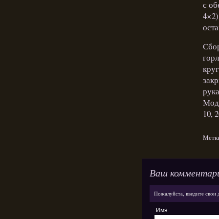
с об
4×2)
оста
Сбор
горл
круг
закр
рука
Моде
10, 
Метк
Ваш комментар
Пожалуйста, введите свои 
Имя