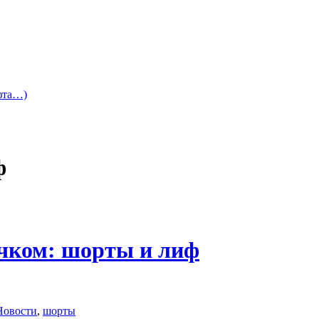
офта…)
ф
чком: шорты и лиф
Новости
,
шорты