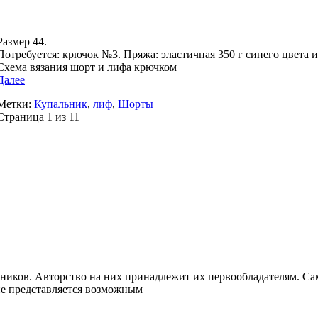
Размер 44.
Потребуется: крючок №3. Пряжа: эластичная 350 г синего цвета и
Схема вязания шорт и лифа крючком
Далее
Метки:
Купальник
,
лиф
,
Шорты
Страница 1 из 1
1
ников. Авторство на них принадлежит их первообладателям. Сам
не представляется возможным