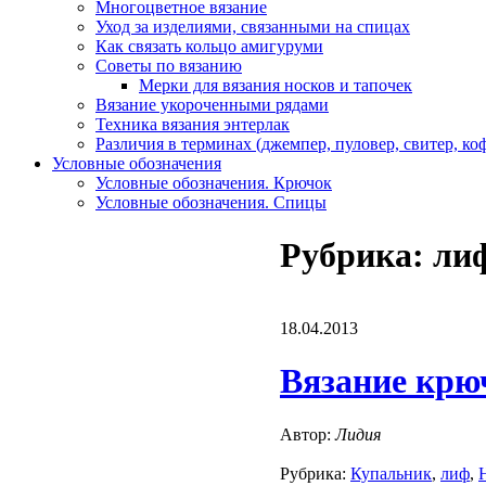
Многоцветное вязание
Уход за изделиями, связанными на спицах
Как связать кольцо амигуруми
Советы по вязанию
Мерки для вязания носков и тапочек
Вязание укороченными рядами
Техника вязания энтерлак
Различия в терминах (джемпер, пуловер, свитер, к
Условные обозначения
Условные обозначения. Крючок
Условные обозначения. Спицы
Рубрика: ли
18.04.2013
Вязание крю
Автор:
Лидия
Рубрика:
Купальник
,
лиф
,