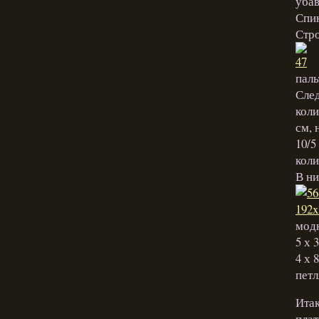
убав
Спин
Стро
паль
След
коли
см, 
10/5
коли
В ни
мод
5 х 
4 х 
петл
Итак
плат