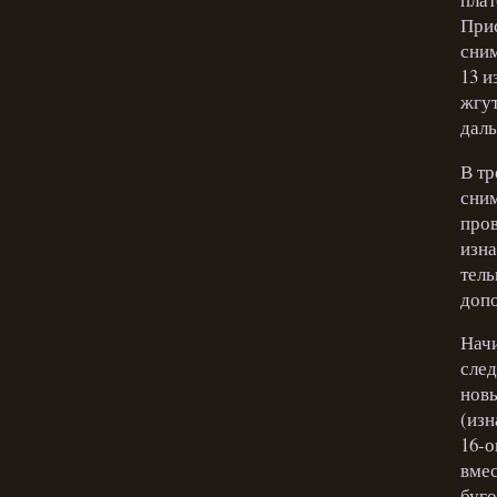
Прис
сним
13 и
жгут
даль
В тр
сним
пров
изна
тель
допо
Начи
след
новы
(изн
16-о
вмес
буго