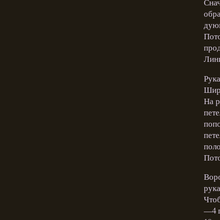
Снач
обра
дующ
Пото
прод
Лини
Рука
Шири
На р
пете
попо
пете
поло
Пото
Воро
рука
Чтоб
—4 п