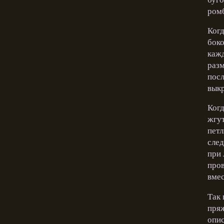
ромб
Когд
боко
кажд
разм
посл
выкр
Когд
жгут
петл
сле
при 
пров
вмес
Так 
пряж
опис