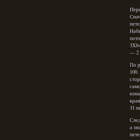
Пере
Снач
пете
Наби
пото
3X8=
— 2 
По р
100.
стор
само
изна
края
31 п
След
а зн
пете