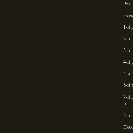
Рез.
Осно
1-й р
2-й р
3-й 
4-й 
5-й р
6-й р
7-й 
п.
8-й 
Плот