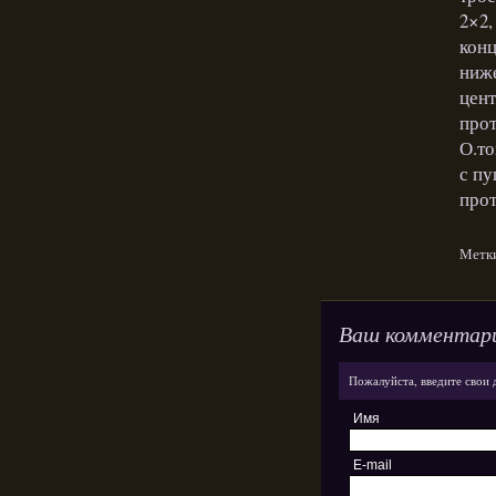
2×2,
конц
ниже
цент
прот
О.то
с пу
прот
Метк
Ваш комментар
Пожалуйста, введите свои 
Имя
E-mail