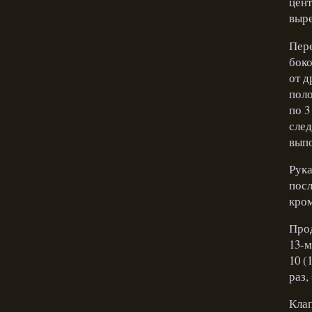
цент
выре
Пере
боко
от д
поло
по 3
след
выпо
Рука
посл
кром.
Прод
13-м
10 (1
раз,
Клап