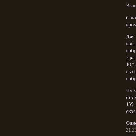
Вып
Спин
кром
Для 
изн.
набр
3 раз
10,5
выпо
набр
На в
стор
135;
скосо
Одно
31 3