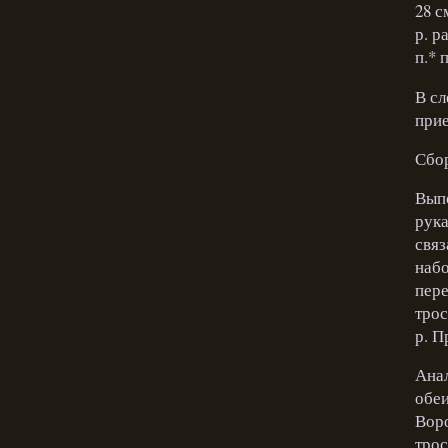
28 с
р. р
п.* 
В сл
прие
Сбо
Выпо
рука
связ
набо
пере
трос
р. П
Анал
обеи
Воро
трос