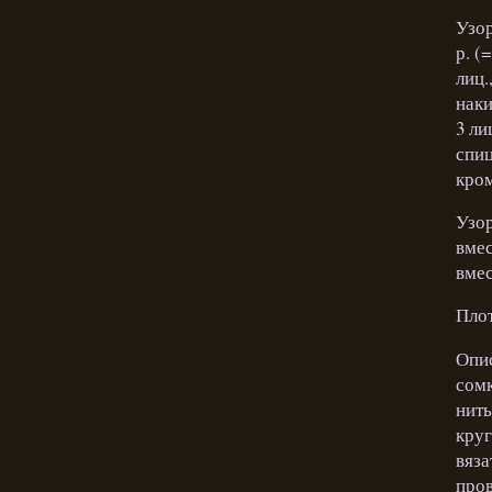
Узор
р. (=
лиц.
наки
3 ли
спиц
кром
Узор
вмес
вмес
Плот
Опис
сомк
нить
круг
вяза
пров