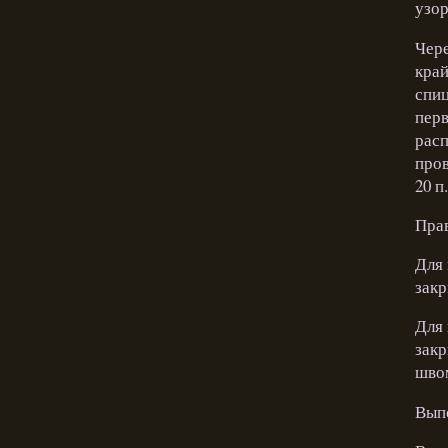
узор
Чере
край
спиц
перв
расп
пров
20 п.
Прав
Для 
закр
Для 
закр
шво
Вып