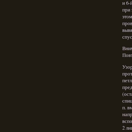
и 6-
при 
этом
пров
вывя
спус
Вним
Повт
Узор
прот
петл
пред
(ост
спиц
п. в
напр
вспо
2 ли