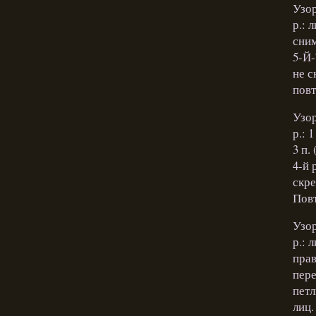
Узор
р.: 
сним
5-Й-
не с
повт
Узор
р.: 
3 п.
4-й 
скре
Повт
Узор
р.: л
прав
пере
петл
лиц.