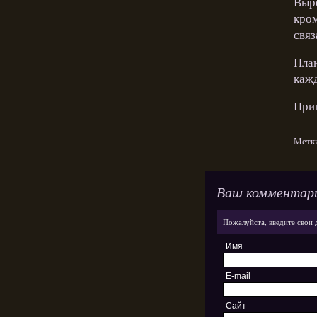
Выре
кром
связ
План
кажд
Приш
Метк
Ваш комментар
Пожалуйста, введите свои 
Имя
E-mail
Сайт