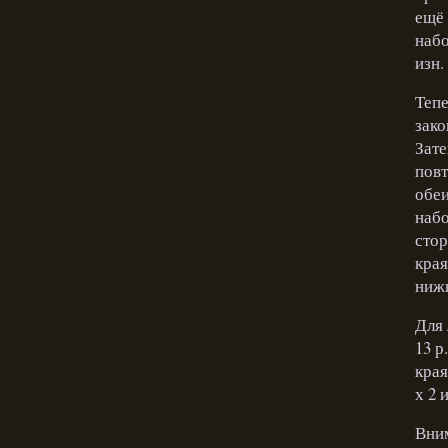
ещё 
набо
изн. 
Тепе
зако
Зате
повт
обеи
набо
стор
края
нижн
Для 
13 р
края
х 2 
Вним